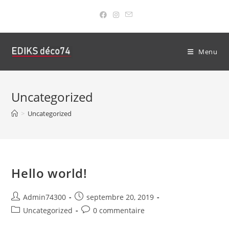
Skip
to
content
Menu
Uncategorized
>
Uncategorized
Hello world!
Auteur/autrice
Publication
Admin74300
septembre 20, 2019
de
publiée :
Post
Commentaires
Uncategorized
0 commentaire
la
category:
de
publication :